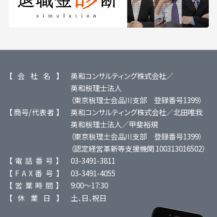
【 会 社 名 】
英和コンサルティング株式会社／
英和税理士法人
（東京税理士会品川支部 登録番号1399）
【 商号/代表者 】
英和コンサルティング株式会社／北田唯我
英和税理士法人／甲斐裕規
（東京税理士会品川支部 登録番号1399）
（認定経営革新等支援機関 100313016502）
【 電 話 番 号 】
03-3491-3811
【 F A X 番 号 】
03-3491-4055
【 営 業 時 間 】
9:00～17:30
【 休 業 日 】
土、日、祝日