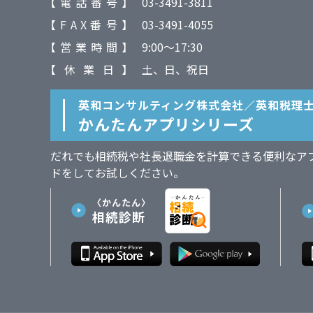
【 電 話 番 号 】
03-3491-3811
【 F A X 番 号 】
03-3491-4055
【 営 業 時 間 】
9:00～17:30
【 休 業 日 】
土、日、祝日
英和コンサルティング株式会社／
英和税理
かんたんアプリシリーズ
だれでも相続税や社長退職金を計算できる便利なア
ドをしてお試しください。
〈かんたん〉
相続診断