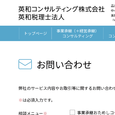
品
中
英
「
事業承継（＋経営承継）
トップページ
コンサルティング
コ
お問い合わせ
弊社のサービス内容やお取引等に関するお問い合わ
※
は必須入力です。
事業承継おためしコ
相談メニュー
※