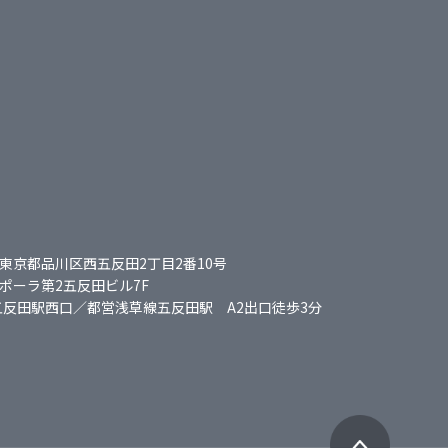
東京都品川区西五反田2丁目2番10号
ポーラ第2五反田ビル7F
五反田駅西口／都営浅草線五反田駅 A2出口
徒歩3分