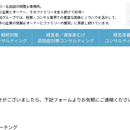
川・五反田の税理士事務所。
小企業とオーナー、そのファミリーを支え続けて40年！
和グループでは、税務・コンサル業界での豊富な実績とノウハウを活かして、
中小企業の発展＆オーナーとファミリーの繁栄」に貢献し続けています。
相続対策
経営者／資産家むけ
経営改
ンサルティング
認知症対策コンサルティング
コンサルテ
せがございましたら、下記フォームよりお気軽にご連絡くださ
ーチング