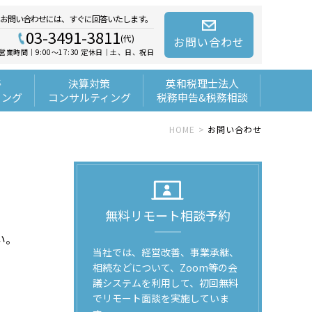
お問い合わせには、すぐに回答いたします。
03-3491-3811
(代)
お問い合わせ
営業時間｜9:00～17:30 定休日｜土、日、祝日
善
決算対策
英和税理士法人
ィング
コンサルティング
税務申告&税務相談
HOME
お問い合わせ
無料リモート相談予約
い。
当社では、経営改善、事業承継、
相続などについて、Zoom等の会
議システムを利用して、初回無料
でリモート面談を実施していま