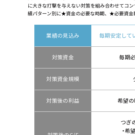
に大きな打撃を与えない対策を組み合わせてコン
績パターン別に★資金の必要な時期、★必要資金
業績の見込み
毎期安定して
対策資金
毎期必
対策資金規模
対策後の利益
希望の
つぎ
希
対策後のC/F