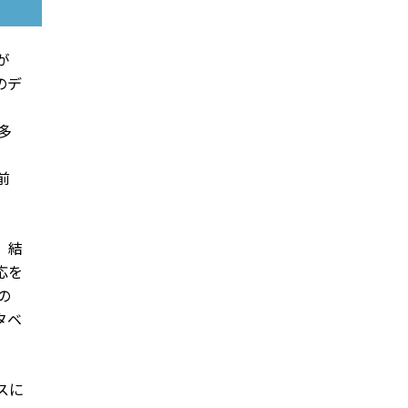
が
のデ
多
前
。結
応を
の
タベ
スに