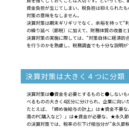
質を強くしておくことは大切です。といっても、
資金負担が生じてしまい、税負担は抑えられたも
対策の意味をなしません。
決算対策は期末ギリギリでなく、余裕を持って“利
の繰り延べ（節税）に加えて、財務体質の改善と
決算対策の実施に際しては、“対策自体に経済的
を行うのかを熟慮し、税務調査でも十分な説明が
決算対策は大きく４つに分類
決算対策は●資金を必要とするものと●しないも
べるものの大きく4区分に分けられ、企業に向い
たとえば、「締め後給与の計上」は★資金不要な
満のPC購入など）」は★資金が必要な、★永久
の決算対策では、税率の引下げ相当分が”永久節税