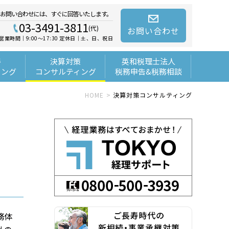
お問い合わせには、すぐに回答いたします。
03-3491-3811
(代)
お問い合わせ
営業時間｜9:00～17:30 定休日｜土、日、祝日
善
決算対策
英和税理士法人
ィング
コンサルティング
税務申告&税務相談
HOME
決算対策コンサルティング
務体