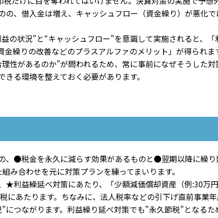
節税だけに目を奪われてはいけません。決算対策の実施で予想
のの、借入金は増え、キャッシュフロー（資金繰り）が悪化で
益の状況”と“キャッシュフロー”を意識して実施されると、「
資金繰りの改善などのプラスアルファのメリット」が得られま
合理性があるのか”が問われるため、常に事前になぜそうした対
できる環境を整えておく必要があります。
の、●税金を永久に減らす効果があるものと●翌期以降に繰り
た組み合わせを元に対策プランを練ってまいります。
、★利益繰延べ対策にあたり、「少額減価償却資産（例:30万
節税にあたります。ちなみに、法人税率などの引下げ直前事業年
”につながります。利益繰り延べ対策でも”永久節税”となるた