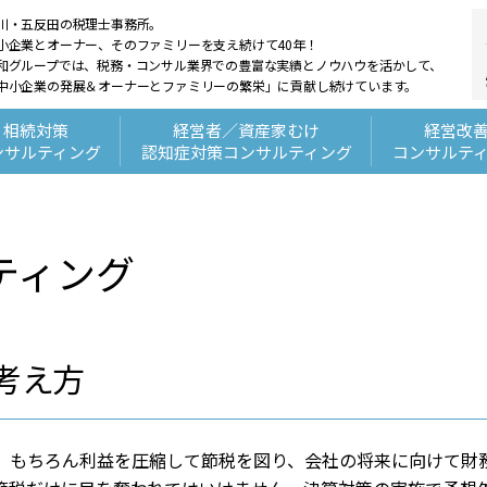
川・五反田の税理士事務所。
小企業とオーナー、そのファミリーを支え続けて40年！
和グループでは、税務・コンサル業界での豊富な実績とノウハウを活かして、
中小企業の発展＆オーナーとファミリーの繁栄」に貢献し続けています。
相続対策
経営者／資産家むけ
経営改
ンサルティング
認知症対策コンサルティング
コンサルテ
ティング
考え方
す。もちろん利益を圧縮して節税を図り、会社の将来に向けて財