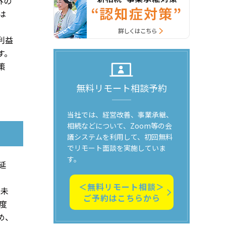
外の
は
利益
す。
策
無料リモート相談予約
当社では、経営改善、事業承継、
相続などについて、Zoom等の会
議システムを利用して、初回無料
でリモート面談を実施していま
す。
延
＜無料リモート相談＞
円未
ご予約はこちらから
度
め、