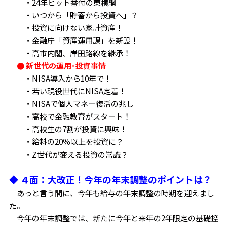
・24年ヒット番付の東横綱
・いつから「貯蓄から投資へ」？
・投資に向けない家計資産！
・金融庁「資産運用課」を新設！
・高市内閣、岸田路線を継承！
● 新世代の運用･投資事情
・NISA導入から10年で！
・若い現役世代にNISA定着！
・NISAで個人マネー復活の兆し
・高校で金融教育がスタート！
・高校生の7割が投資に興味！
・給料の20％以上を投資に？
・Z世代が変える投資の常識？
◆ ４面：大改正！今年の年末調整のポイントは？
あっと言う間に、今年も給与の年末調整の時期を迎えまし
た。
今年の年末調整では、新たに今年と来年の2年限定の基礎控