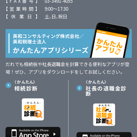
【 F A X 番 号 】
03-3491-4055
【 営 業 時 間 】
9:00～17:30
【 休 業 日 】
土、日、祝日
英和コンサルティング株式会社／
英和税理士法人
かんたんアプリシリーズ
だれでも相続税や社長退職金を計算できる便利なアプリが登
場！ぜひ、アプリをダウンロードをしてお試しください。
〈かんたん〉
〈かんたん〉
相続診断
社長の退職金診
断