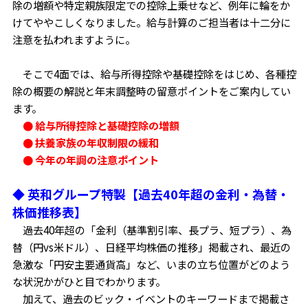
除の増額や特定親族限定での控除上乗せなど、例年に輪をか
けてややこしくなりました。給与計算のご担当者は十二分に
注意を払われますように。
そこで4面では、給与所得控除や基礎控除をはじめ、各種控
除の概要の解説と年末調整時の留意ポイントをご案内してい
ます。
● 給与所得控除と基礎控除の増額
● 扶養家族の年収制限の緩和
● 今年の年調の注意ポイント
◆ 英和グループ特製【過去40年超の金利・為替・
株価推移表】
過去40年超の「金利（基準割引率、長プラ、短プラ）、為
替（円vs米ドル）、日経平均株価の推移」掲載され、最近の
急激な「円安主要通貨高」など、いまの立ち位置がどのよう
な状況かがひと目でわかります。
加えて、過去のビック・イベントのキーワードまで掲載さ