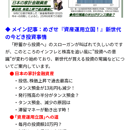
◆ メイン記事：めざせ『資産運用立国！』新世代
の今どき投資事情
「貯蓄から投資へ」のスローガンが叫ばれて久しいのです
が、このところのインフレと株高を追い風に”投資への意
識”が変わり始めており、新世代が買える投資の常識などにつ
いてご案内しています。
● 日本の家計金融資産
・投信､株価上昇で過去最高に
・タンス預金が13兆円も減少！
・発行残高の半分がタンス預金？
・タンス預金、減少の原因は
・滞留マネーが動き出す時！
● ｢資産運用立国｣への道
・毎月の投資額10万円？